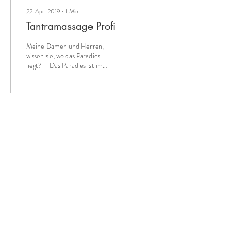
22. Apr. 2019
∙
1
Min.
Tantramassage Profi
Meine Damen und Herren,
wissen sie, wo das Paradies
liegt? – Das Paradies ist im
Arsch!“ witzelte jüngst ein
italienischer Moderator, der...
456
0
1
17. Apr. 2019
∙
0
Min.
Kommt bald