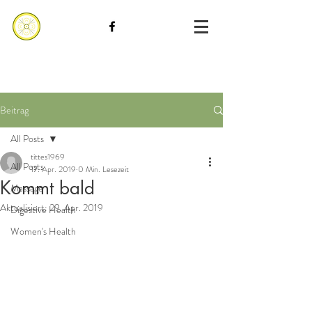
Beitrag
All Posts
tittes1969
All Posts
17. Apr. 2019
0 Min. Lesezeit
Kommt bald
Massage
Aktualisiert:
29. Apr. 2019
Digestive Health
Women's Health