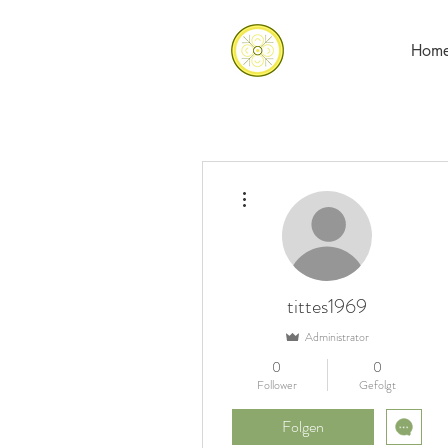
Hom
Weitere Optionen
tittes1969
Administrator
0
0
Follower
Gefolgt
Folgen